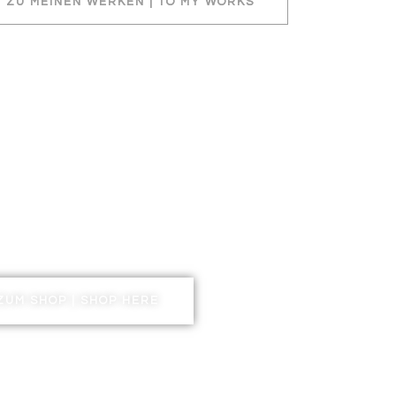
ZU MEINEN WERKEN | TO MY WORKS
ENSTBECK SPECIAL ARTWORKS
ERE KUNSTWERKE
ZUM SHOP | SHOP HERE